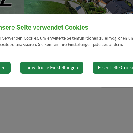
nsere Seite verwendet Cookies
ub im Bayrischen Wald
r verwenden Cookies, um erweiterte Seitenfunktionen zu ermöglichen und 
t 2026 bis Freitag, 14. August 2026
site zu analysieren. Sie können Ihre Einstellungen jederzeit ändern.
Veranstalter
ren
Individuelle Einstellungen
Essentielle Cook
NÖs Senioren