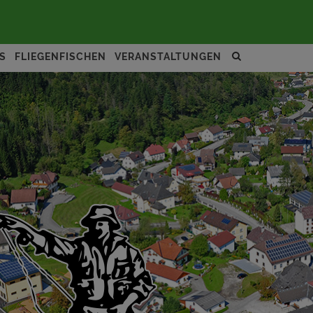
Site
S
FLIEGENFISCHEN
VERANSTALTUNGEN
search
toggle