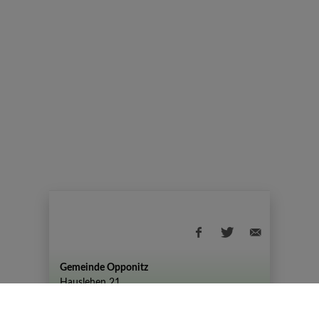
Gemeinde Opponitz
Hauslehen 21
+43 (07444) 72 80
gemeinde@opponitz.gv.at