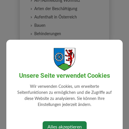
An-/Abmeldung Wohnsitz
Arten der Beschäftigung
Aufenthalt in Österreich
Bauen
Behinderungen
Coronavirus
Erben und Vererben
Führerschein
Geburt
Unsere Seite verwendet Cookies
Gesetzliche Neuerungen
Gewalt in der Familie
Wir verwenden Cookies, um erweiterte
Grundbuch
Seitenfunktionen zu ermöglichen und die Zugriffe auf
diese Website zu analysieren. Sie können Ihre
Heirat
Einstellungen jederzeit ändern.
Jobs
Kinderbetreuung
KFZ
Alles akzeptieren