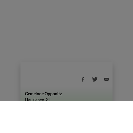
Gemeinde Opponitz
Hauslehen 21
+43 (07444) 72 80
gemeinde@opponitz.gv.at
Datenschutzhinweis
Impressum
Datenschutz