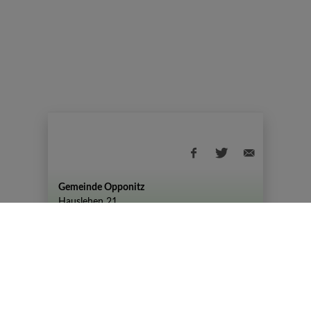
Gemeinde Opponitz
Hauslehen 21
+43 (07444) 72 80
gemeinde@opponitz.gv.at
Datenschutzhinweis
Impressum
Datenschutz
Amtszeiten
Montag - Freitag: 08:00 - 12:00 Uhr