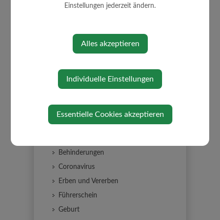
Einstellungen jederzeit ändern.
Formulare
Fundamt
Glasfaserbau
Alles akzeptieren
ID Austria
Lebenslagen
Individuelle Einstellungen
Alleinerziehung
An-/Abmeldung Wohnsitz
Arten der Beschäftigung
Essentielle Cookies akzeptieren
Aufenthalt in Österreich
Bauen
Behinderungen
Coronavirus
Erben und Vererben
Führerschein
Geburt