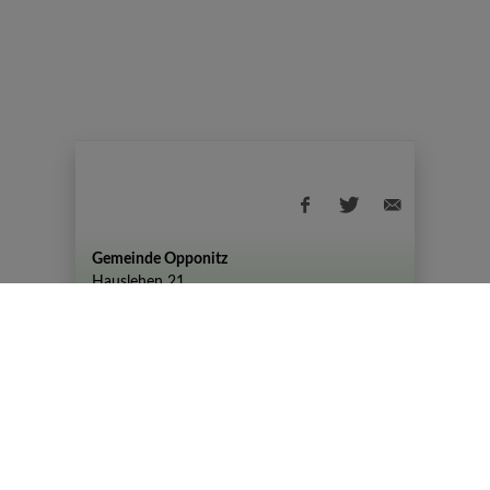
Gemeinde Opponitz
Hauslehen 21
+43 (07444) 72 80
gemeinde@opponitz.gv.at
Datenschutzhinweis
Impressum
Datenschutz
Amtszeiten
Montag - Freitag: 08:00 - 12:00 Uhr
Dienstag von 08:00 – 12:00 Uhr und 14:00 –
19:00 Uhr