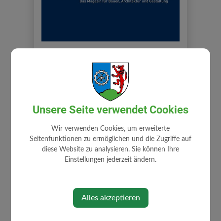
NÖ Bauordnung 2014
LINK ZUR NÖ
Unsere Seite verwendet Cookies
BAUORDNUNG 2014
(RIS.BKA.GV.AT)
Wir verwenden Cookies, um erweiterte
Seitenfunktionen zu ermöglichen und die Zugriffe auf
diese Website zu analysieren. Sie können Ihre
Einstellungen jederzeit ändern.
Alles akzeptieren
BÜRGERSERVICE