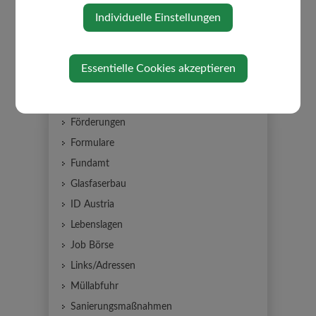
Individuelle Einstellungen
Abgaben
Bauen/Wohnen
Hinweise für Bauwerber
Essentielle Cookies akzeptieren
Grundstück & Immobilie
Bildungsangebote
Förderungen
Formulare
Fundamt
Glasfaserbau
ID Austria
Lebenslagen
Job Börse
Links/Adressen
Müllabfuhr
Sanierungsmaßnahmen