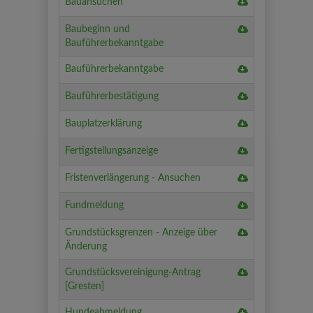
Download
Bauansuchen
und
von
Bauansuchen
neben
öffentl.
Download
Baubeginn und
der
Gut
Baubeginn
Bauführerbekanntgabe
Straße
und
-
Download
Bauführerbekanntgabe
Bauführerbeka
Antrag
Bauführerbeka
Download
Bauführerbestätigung
Bauführerbestä
Download
Bauplatzerklärung
Bauplatzerklär
Download
Fertigstellungsanzeige
Fertigstellungs
Download
Fristenverlängerung - Ansuchen
Fristenverläng
Download
Fundmeldung
-
Fundmeldung
Ansuchen
Download
Grundstücksgrenzen - Anzeige über
Grundstücksgr
Änderung
-
Download
Grundstücksvereinigung-Antrag
Anzeige
Grundstücksver
[Gresten]
über
Antrag
Änderung
Download
Hundeabmeldung