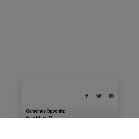
Gemeinde Opponitz
Hauslehen 21
+43 (07444) 72 80
gemeinde@opponitz.gv.at
Datenschutzhinweis