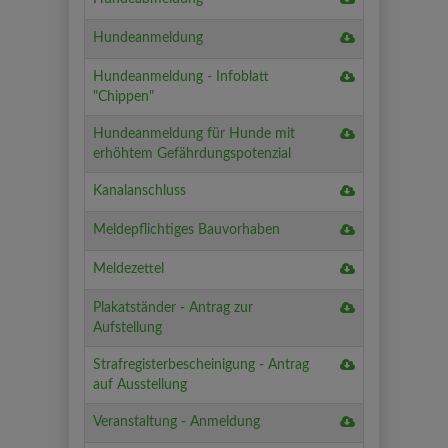
[Gresten]
Hundeabmeld
Download
Hundeanmeldung
Hundeanmeld
Download
Hundeanmeldung - Infoblatt
Hundeanmeld
"Chippen"
-
Download
Hundeanmeldung für Hunde mit
Infoblatt
Hundeanmeld
erhöhtem Gefährdungspotenzial
"Chippen"
für
Download
Kanalanschluss
Hunde
Kanalanschluss
mit
Download
Meldepflichtiges Bauvorhaben
erhöhtem
Meldepflichtig
Gefährdungspot
Download
Meldezettel
Bauvorhaben
Meldezettel
Download
Plakatständer - Antrag zur
Plakatständer
Aufstellung
-
Download
Strafregisterbescheinigung - Antrag
Antrag
Strafregisterbe
auf Ausstellung
zur
-
Aufstellung
Download
Veranstaltung - Anmeldung
Antrag
Veranstaltung
auf