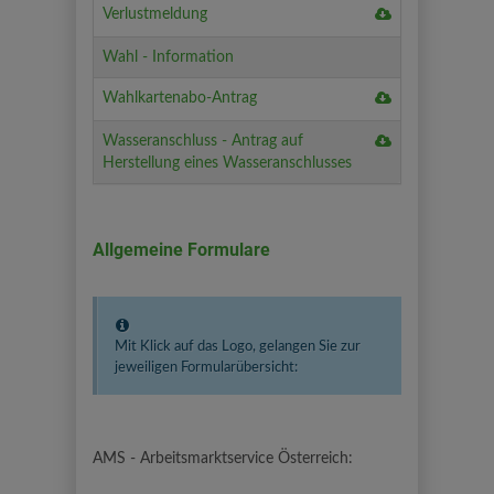
Download
Verlustmeldung
-
Ausstellung
Verlustmeldun
Anmeldung
Wahl - Information
Download
Wahlkartenabo-Antrag
Wahlkartenabo
Download
Wasseranschluss - Antrag auf
Antrag
Wasseranschlu
Herstellung eines Wasseranschlusses
-
Antrag
auf
Allgemeine Formulare
Herstellung
eines
Wasseranschlu
Mit Klick auf das Logo, gelangen Sie zur
jeweiligen Formularübersicht:
AMS - Arbeitsmarktservice Österreich: