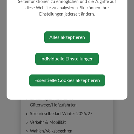
Seitenfunktionen zu ermöglichen und die Zugriffe auf
Bauen/Wohnen
diese Website zu analysieren. Sie können Ihre
Bildungsangebote
Einstellungen jederzeit ändern.
Förderungen
Formulare
Alles akzeptieren
Fundamt
Glasfaserbau
ID Austria
Individuelle Einstellungen
Lebenslagen
Job Börse
Essentielle Cookies akzeptieren
Links/Adressen
Müllabfuhr
Sanierungsmaßnahmen
Güterwege/Hofzufahrten
Streurieselbedarf Winter 2026/27
Verkehr & Mobilität
Wahlen/Volksbegehren