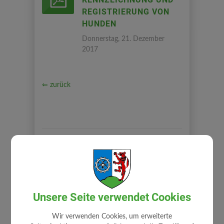
REGISTRIERUNG VON
HUNDEN
Donnerstag, 21. Dezember
2017
⇐ zurück
BÜRGERSERVICE
Unsere Seite verwendet Cookies
Abgaben
Wir verwenden Cookies, um erweiterte