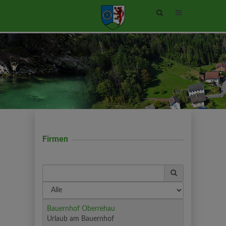
Site
search
toggle
Firmen
FILTER
FILTER
NACH
ANFANGSBUCHSTABE
Name
Branche
Bauernhof Oberrehau
Urlaub am Bauernhof