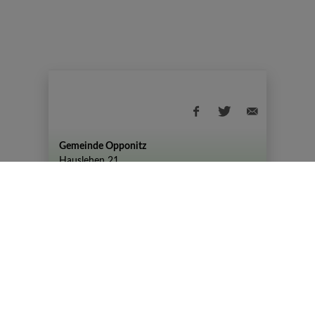
Gemeinde Opponitz
Hauslehen 21
+43 (07444) 72 80
gemeinde@opponitz.gv.at
Datenschutzhinweis
Impressum
Datenschutz
Amtszeiten
Montag - Freitag: 08:00 - 12:00 Uhr
Dienstag von 08:00 – 12:00 Uhr und 14:00 –
19:00 Uhr