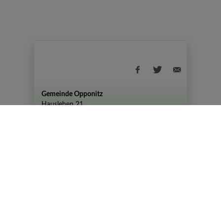
Gemeinde Opponitz
Hauslehen 21
+43 (07444) 72 80
gemeinde@opponitz.gv.at
Datenschutzhinweis
Impressum
Datenschutz
Amtszeiten
Montag - Freitag: 08:00 - 12:00 Uhr
Dienstag von 08:00 – 12:00 Uhr und 14:00 –
19:00 Uhr
© 2026 Gemeinde Opponitz |
CMS