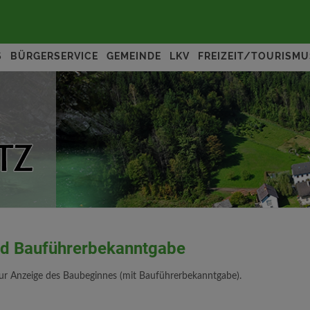
S
BÜRGERSERVICE
GEMEINDE
LKV
FREIZEIT/TOURISMU
nd Bauführerbekanntgabe
zur Anzeige des Baubeginnes (mit Bauführerbekanntgabe).