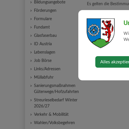
Bildungsangebote
Es gelten die Bestimm
Förderungen
www.noel.gv.at
Formulare
U
Fundamt
Wi
Glasfaserbau
BAUBEG
Web
ID Austria
Mittwoch,
Lebenslagen
Job Börse
Alles akzeptie
⇐ zurück
Links/Adressen
Müllabfuhr
Sanierungsmaßnahmen
Güterwege/Hofzufahrten
Streurieselbedarf Winter
2026/27
Verkehr & Mobilität
Wahlen/Volksbegehren