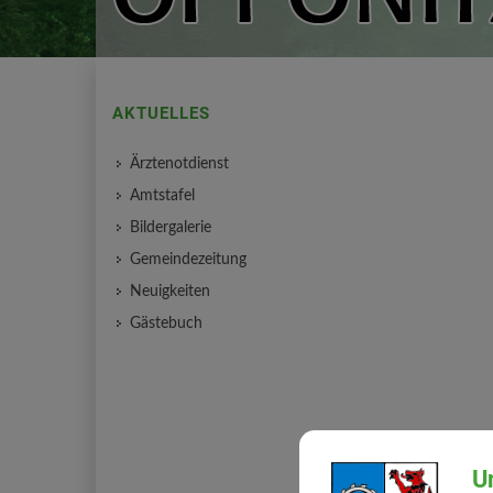
AKTUELLES
Ärztenotdienst
Amtstafel
Bildergalerie
Gemeindezeitung
Neuigkeiten
Gästebuch
U