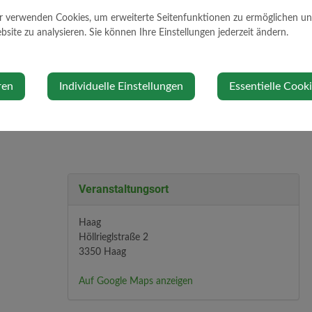
10 % Ermäßigung auf Eintrittskarten in vier verschiedene
Die Gemeinde lädt Sie zu einem Getränk ein.
r verwenden Cookies, um erweiterte Seitenfunktionen zu ermöglichen und 
site zu analysieren. Sie können Ihre Einstellungen jederzeit ändern.
Ermäßigte Karten können am Gemeindeamt bestellt werd
ren
Individuelle Einstellungen
Essentielle Cook
Veranstaltungsort
Haag
Höllrieglstraße 2
3350 Haag
Auf Google Maps anzeigen