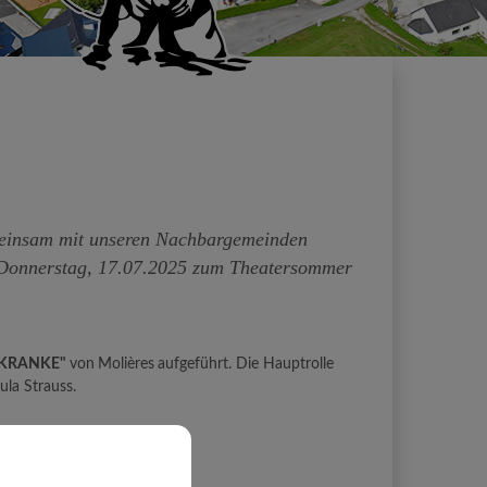
meinsam mit unseren Nachbargemeinden
 Donnerstag, 17.07.2025 zum Theatersommer
 KRANKE"
von
Molières
aufgeführt. Die Hauptrolle
ula Strauss.