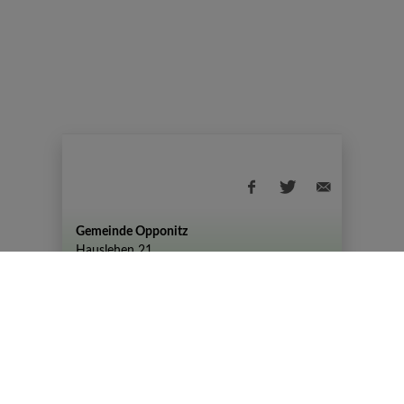
Gemeinde Opponitz
Hauslehen 21
+43 (07444) 72 80
gemeinde@opponitz.gv.at
Datenschutzhinweis
Impressum
Datenschutz
Amtszeiten
Montag - Freitag: 08:00 - 12:00 Uhr
Dienstag von 08:00 – 12:00 Uhr und 14:00 –