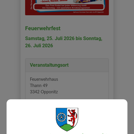
Feuerwehrfest
Samstag, 25. Juli 2026 bis Sonntag,
26. Juli 2026
Veranstaltungsort
Feuerwehrhaus
Thann 49
3342 Opponitz
Auf Google Maps anzeigen
Veranstalter