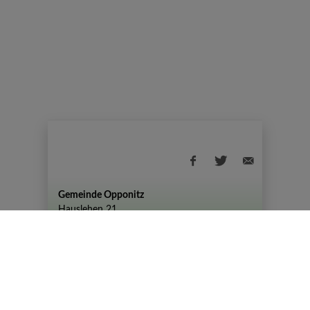
Gemeinde Opponitz
Hauslehen 21
+43 (07444) 72 80
gemeinde@opponitz.gv.at
Datenschutzhinweis
Impressum
Datenschutz
Amtszeiten