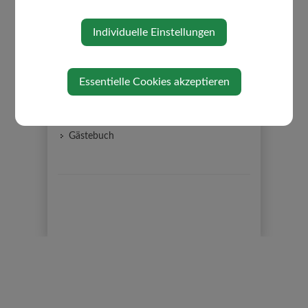
AKTUELLES
Individuelle Einstellungen
Ärztenotdienst
Amtstafel
Bildergalerie
Essentielle Cookies akzeptieren
Gemeindezeitung
Neuigkeiten
Gästebuch