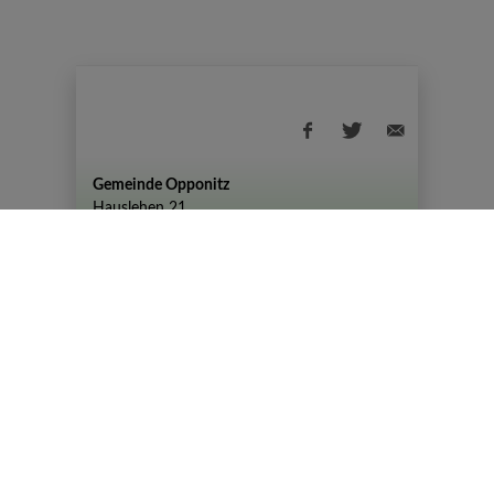
Gemeinde Opponitz
Hauslehen 21
+43 (07444) 72 80
gemeinde@opponitz.gv.at
Datenschutzhinweis
Impressum
Datenschutz
Amtszeiten
Montag - Freitag: 08:00 - 12:00 Uhr
Dienstag von 08:00 – 12:00 Uhr und 14:00 –
19:00 Uhr
© 2026 Gemeinde Opponitz |
CMS
gemeindeserver.net
|
i-gap Schwingenschlögl &