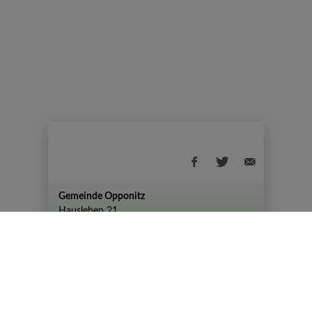
Gemeinde Opponitz
Hauslehen 21
+43 (07444) 72 80
gemeinde@opponitz.gv.at
Datenschutzhinweis
Impressum
Datenschutz
Amtszeiten