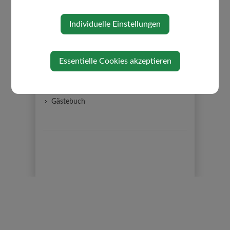
AKTUELLES
Individuelle Einstellungen
Ärztenotdienst
Amtstafel
Bildergalerie
Essentielle Cookies akzeptieren
Gemeindezeitung
Neuigkeiten
Gästebuch