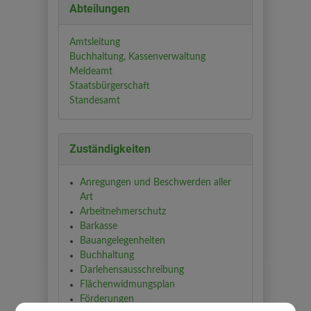
Abteilungen
Amtsleitung
Buchhaltung, Kassenverwaltung
Meldeamt
Staatsbürgerschaft
Standesamt
Zuständigkeiten
Anregungen und Beschwerden aller
Art
Arbeitnehmerschutz
Barkasse
Bauangelegenheiten
Buchhaltung
Darlehensausschreibung
Flächenwidmungsplan
Förderungen