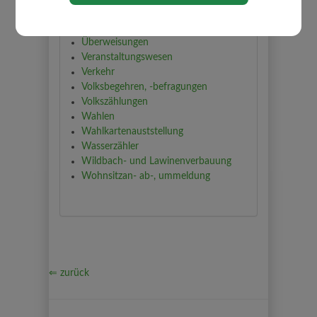
Sterbefälle
Strafregisterauszüge
Überweisungen
Veranstaltungswesen
Verkehr
Volksbegehren, -befragungen
Volkszählungen
Wahlen
Wahlkartenauststellung
Wasserzähler
Wildbach- und Lawinenverbauung
Wohnsitzan- ab-, ummeldung
⇐ zurück