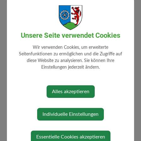
Geburten allg. Auskünfte,
Antragstellungen
Gemeindearzt
Gemeinderatssitzung
Gemeindevorstandssitzung
Unsere Seite verwendet Cookies
Gesetze und Verordnungen
Gewerbeförderung
Wir verwenden Cookies, um erweiterte
Hochzeiten
Seitenfunktionen zu ermöglichen und die Zugriffe auf
Kanal allg. Fragen
diese Website zu analysieren. Sie können Ihre
Katasterplan
Einstellungen jederzeit ändern.
Katastrophenschutz
Licht- und Kraftstromvertrieb
Allgemeines
Meldeamt
Alles akzeptieren
Personalangelegenheiten
Plakatierungsangelegenheiten
Schöffen- und Geschworenenliste
Schriftführung Gemeindeamt
Individuelle Einstellungen
Schriftverkehr Bürgermeister
Staatsbürgerschaftsangelegenheiten
Standesamtsangelegenheiten
Essentielle Cookies akzeptieren
Statistiken