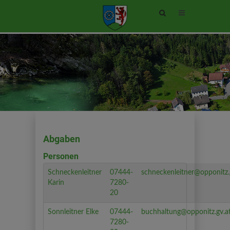
Site
search
toggle
Abgaben
Personen
Schneckenleitner
07444-
schneckenleitner@opponitz.
Karin
7280-
20
Sonnleitner Elke
07444-
buchhaltung@opponitz.gv.a
7280-