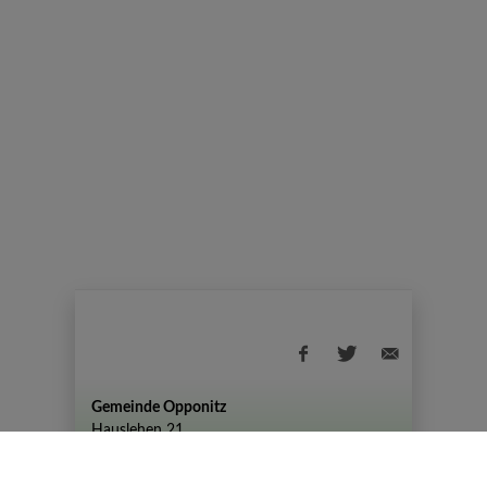
Gemeinde Opponitz
Hauslehen 21
+43 (07444) 72 80
gemeinde@opponitz.gv.at