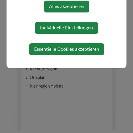
Alles akzeptieren
Impressum
Datenschutz
Gemeinderat
Individuelle Einstellungen
Gemeindeeinrichtungen
EEDIII Gebäudeinventar
Essentielle Cookies akzeptieren
Partnergemeinde
Über die Gemeinde
Kirche/Religion
Ortsplan
Kleinregion Ybbstal