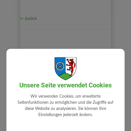
⇐ zurück
GEMEINDE
Gemeindeamt
Unsere Seite verwendet Cookies
Mitarbeiter
Zuständigkeiten
Wir verwenden Cookies, um erweiterte
Seitenfunktionen zu ermöglichen und die Zugriffe auf
Stellenangebote
diese Website zu analysieren. Sie können Ihre
Fundamt
Einstellungen jederzeit ändern.
Gemeindehaus
Gemeindewappen