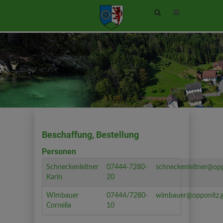
Site
search
toggle
Beschaffung, Bestellung
Personen
Schneckenleitner
07444-7280-
schneckenleitner@opp
Karin
20
Wimbauer
07444/7280-
wimbauer@opponitz.g
Cornelia
10