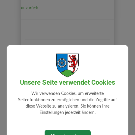
⇐ zurück
GEMEINDE
Gemeindeamt
Mitarbeiter
Unsere Seite verwendet Cookies
Zuständigkeiten
Wir verwenden Cookies, um erweiterte
Stellenangebote
Seitenfunktionen zu ermöglichen und die Zugriffe auf
Fundamt
diese Website zu analysieren. Sie können Ihre
Einstellungen jederzeit ändern.
Gemeindehaus
Gemeindewappen
Impressum