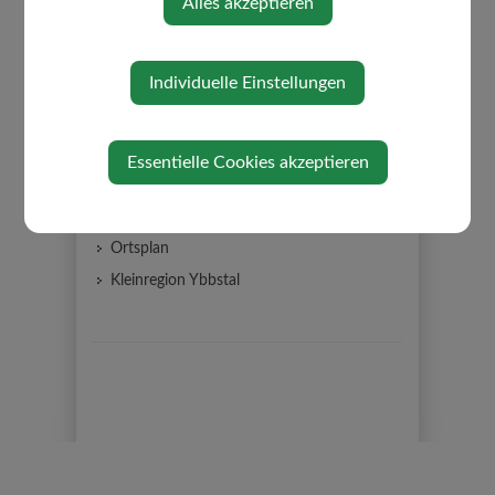
Alles akzeptieren
Datenschutz
Gemeinderat
Individuelle Einstellungen
Gemeindeeinrichtungen
EEDIII Gebäudeinventar
Partnergemeinde
Essentielle Cookies akzeptieren
Über die Gemeinde
Kirche/Religion
Ortsplan
Kleinregion Ybbstal