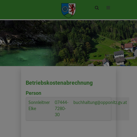
Site
search
toggle
Betriebskostenabrechnung
Person
Sonnleitner
07444-
buchhaltung@opponitz.gv.at
Elke
7280-
30