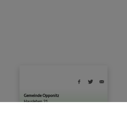
Gemeinde Opponitz
Hauslehen 21
+43 (07444) 72 80
gemeinde@opponitz.gv.at
Datenschutzhinweis
Impressum