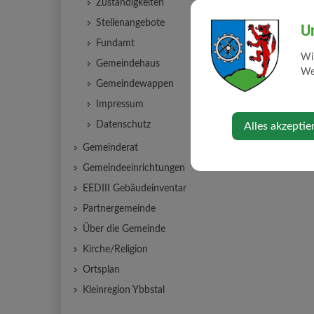
Zuständigkeiten
Stellenangebote
U
Fundamt
Wi
Gemeindehaus
Web
Gemeindewappen
Impressum
Datenschutz
Alles akzeptie
Gemeinderat
Gemeindeeinrichtungen
EEDIII Gebäudeinventar
Partnergemeinde
Über die Gemeinde
Kirche/Religion
Ortsplan
Kleinregion Ybbstal