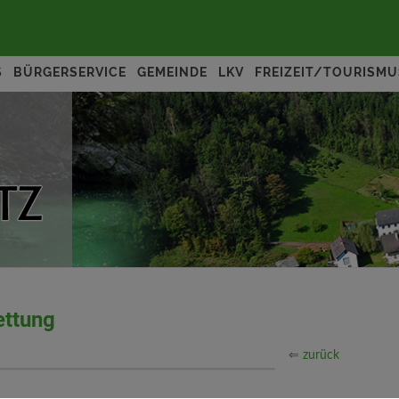
S
BÜRGERSERVICE
GEMEINDE
LKV
FREIZEIT/TOURISMU
ettung
⇐ zurück