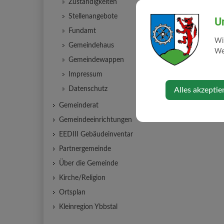
Zuständigkeiten
Stellenangebote
U
Fundamt
Wi
Gemeindehaus
Web
Gemeindewappen
Impressum
Datenschutz
Alles akzeptie
Gemeinderat
Gemeindeeinrichtungen
EEDIII Gebäudeinventar
Partnergemeinde
Über die Gemeinde
Kirche/Religion
Ortsplan
Kleinregion Ybbstal