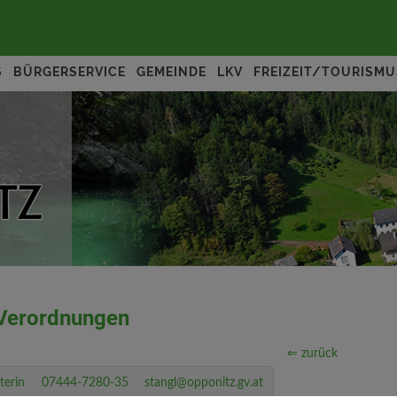
S
BÜRGERSERVICE
GEMEINDE
LKV
FREIZEIT/TOURISMU
Verordnungen
⇐ zurück
terin
07444-7280-35
stangl@opponitz.gv.at