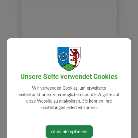
GEMEINDE
Gemeindeamt
Mitarbeiter
Unsere Seite verwendet Cookies
Zuständigkeiten
Stellenangebote
Wir verwenden Cookies, um erweiterte
Fundamt
Seitenfunktionen zu ermöglichen und die Zugriffe auf
diese Website zu analysieren. Sie können Ihre
Gemeindehaus
Einstellungen jederzeit ändern.
Gemeindewappen
Impressum
Datenschutz
Alles akzeptieren