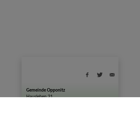
Gemeinde Opponitz
Hauslehen 21
+43 (07444) 72 80
gemeinde@opponitz.gv.at
Datenschutzhinweis
Impressum
Datenschutz
Amtszeiten