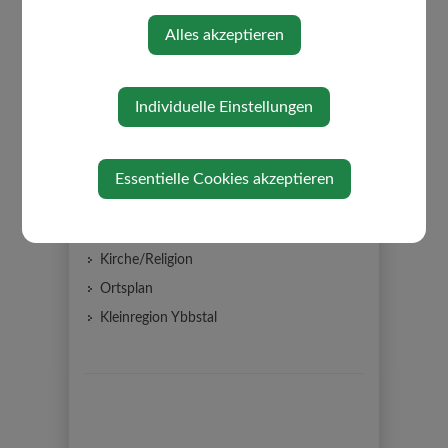
Gemeindewappen
Alles akzeptieren
Impressum
Datenschutz
Individuelle Einstellungen
Gemeinderat
Gemeindeeinrichtungen
EEDIII Gebäudeinventar
Essentielle Cookies akzeptieren
Partnergemeinde
Über die Gemeinde
Kirche/Religion
Ortsplan
Kleinregion Ybbstal