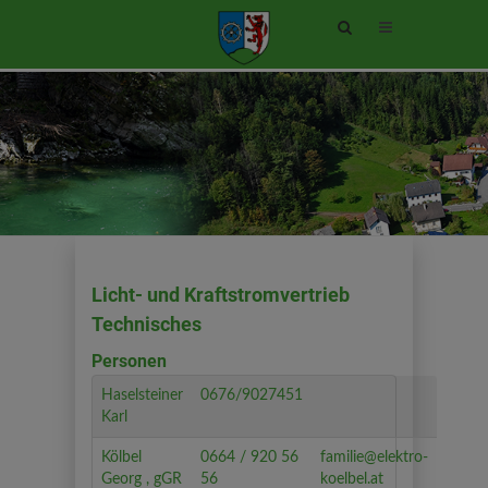
Site
search
toggle
Licht- und Kraftstromvertrieb
Technisches
Personen
Haselsteiner
0676/9027451
Karl
Kölbel
0664 / 920 56
familie@elektro-
Georg , gGR
56
koelbel.at