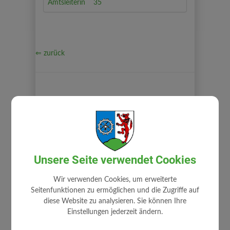
Amtsleiterin
35
⇐ zurück
GEMEINDE
Unsere Seite verwendet Cookies
Gemeindeamt
Mitarbeiter
Wir verwenden Cookies, um erweiterte
Zuständigkeiten
Seitenfunktionen zu ermöglichen und die Zugriffe auf
diese Website zu analysieren. Sie können Ihre
Stellenangebote
Einstellungen jederzeit ändern.
Fundamt