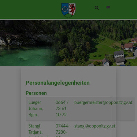
Site
search
toggle
Personalangelegenheiten
Personen
Lueger
0664 /
buergermeister@opponitz.gv.at
Johann,
73 61
Bgm.
10 72
Stangl
07444-
stangl@opponitz.gv.at
Tatjana,
7280-