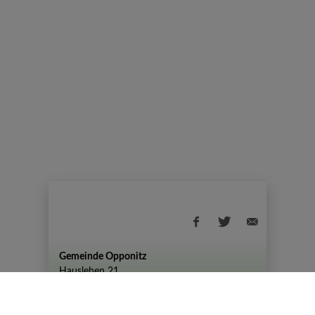
Gemeinde Opponitz
Hauslehen 21
+43 (07444) 72 80
gemeinde@opponitz.gv.at