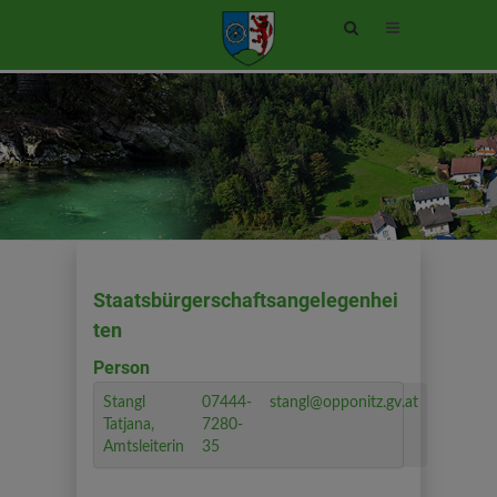
Site
search
toggle
Staatsbürgerschaftsangelegenhei
ten
Person
Stangl
07444-
stangl@opponitz.gv.at
Tatjana,
7280-
Amtsleiterin
35