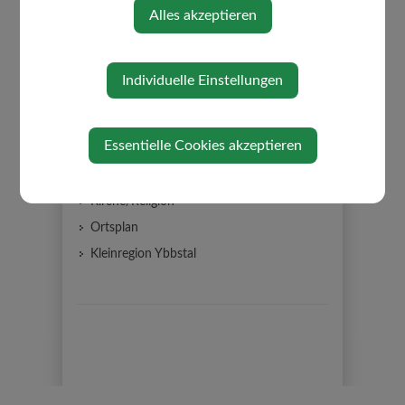
Alles akzeptieren
Impressum
Datenschutz
Gemeinderat
Individuelle Einstellungen
Gemeindeeinrichtungen
EEDIII Gebäudeinventar
Essentielle Cookies akzeptieren
Partnergemeinde
Über die Gemeinde
Kirche/Religion
Ortsplan
Kleinregion Ybbstal