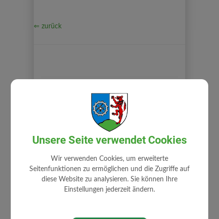
⇐ zurück
GEMEINDE
Gemeindeamt
Unsere Seite verwendet Cookies
Mitarbeiter
Zuständigkeiten
Wir verwenden Cookies, um erweiterte
Seitenfunktionen zu ermöglichen und die Zugriffe auf
Stellenangebote
diese Website zu analysieren. Sie können Ihre
Fundamt
Einstellungen jederzeit ändern.
Gemeindehaus
Gemeindewappen