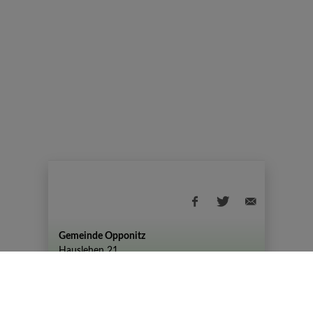
Gemeinde Opponitz
Hauslehen 21
+43 (07444) 72 80
gemeinde@opponitz.gv.at
Datenschutzhinweis
Impressum