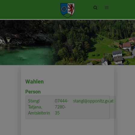
Site
search
toggle
Wahlen
Person
Stangl
07444-
stangl@opponitz.gv.at
Tatjana,
7280-
Amtsleiterin
35