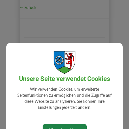
⇐ zurück
GEMEINDE
Gemeindeamt
Mitarbeiter
Unsere Seite verwendet Cookies
Zuständigkeiten
Wir verwenden Cookies, um erweiterte
Stellenangebote
Seitenfunktionen zu ermöglichen und die Zugriffe auf
Fundamt
diese Website zu analysieren. Sie können Ihre
Einstellungen jederzeit ändern.
Gemeindehaus
Gemeindewappen
Impressum