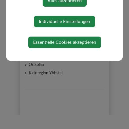
Alles akzeptieren
Datenschutz
Gemeinderat
Individuelle Einstellungen
Gemeindeeinrichtungen
EEDIII Gebäudeinventar
Partnergemeinde
Essentielle Cookies akzeptieren
Über die Gemeinde
Kirche/Religion
Ortsplan
Kleinregion Ybbstal